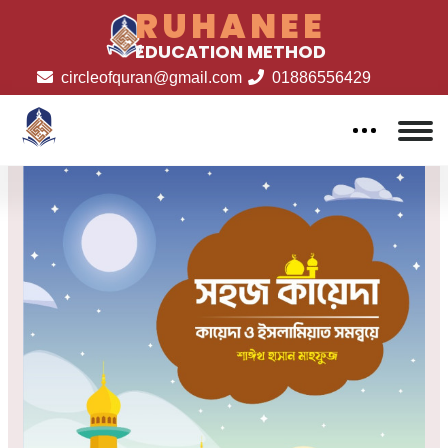
RUHANEE
EDUCATION METHOD
circleofquran@gmail.com
01886556429