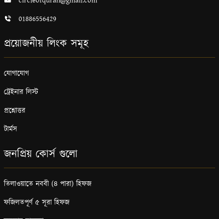
circleofquran@gmail.com
01886556429
প্রয়োজনীয় লিংক সমূহ
যোগাযোগ
ট্রেইনার লিস্ট
প্রশ্নোত্তর
টার্মস
জনপ্রিয় কোর্স গুলো
তিলাওয়াতে নববী (৪ পারা) হিফজ
ফজিলতপূর্ণ ৫ সূরা হিফজ