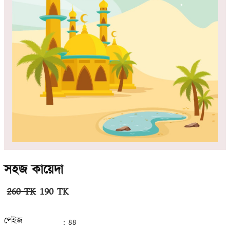
সহজ কায়েদা
260 TK
190 TK
পেইজ
: 88