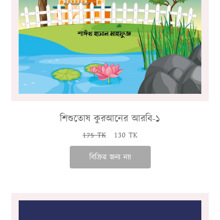
শিশুতোষ কুরআনের আরবি-১
175 TK
130 TK
বিক্রির জন্য নয়