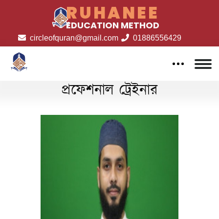
RUHANEE
EDUCATION METHOD
circleofquran@gmail.com
01886556429
শিক্ষক তালিকা
প্রফেশনাল ট্রেইনার