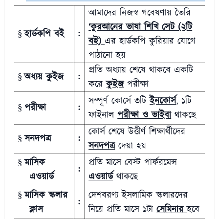
আমাদের নিজস্ব গবেষণায় তৈরি
‘
কুরআনের ভাষা শিখি সেট (২টি
হার্ডকপি বই
:
§
বই)
এর হার্ডকপি কুরিয়ার যোগে
পাঠানো হয়
প্রতি অধ্যায় শেষে থাকবে একটি
অধ্যয় কুইজ
:
§
করে
কুইজ
পরীক্ষা
সম্পূর্ণ কোর্সে ৩টি
ইনকোর্স
,
১টি
পরীক্ষা
:
§
ফাইনাল
পরীক্ষা ও ভাইবা
থাকছে
কোর্স শেষে উত্তীর্ণ শিক্ষার্থীদের
সনদপত্র
:
§
সনদপত্র
দেয়া হয়
মাসিক
প্রতি মাসে বেস্ট পার্ফরমেন্স
§
:
এওয়ার্ড
এওয়ার্ড
থাকছে
মাসিক স্কলার
দেশবরণ্য ইসলামিক স্কলারদের
§
:
ক্লাস
নিয়ে প্রতি মাসে ১টা
সেমিনার
হবে