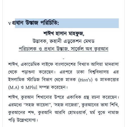
প্রধান উস্তাজ পরিচিতি:
v
শাঈখ হাসান মাহফুজ
,
উদ্ভাবক, রুহানী এডুকেশন মেথড
পরিচালক ও প্রধান উস্তাজ
,
সার্কেল অব কুরআন
শাঈখ
,
একাডেমিক লাইফে বাংলাদেশের বিখ্যাত আলিয়া মাদরাসা
থেকে পড়াশুনা করেছেন। এরপরে ঢাকা বিশ্ববিদ্যালয় এর
ইসলামিক স্টাডিজ বিভাগ থেকে স্নাতক (
Hon's)
ও স্নাতকত্তোর
(
M.A)
ও
MPhil
সম্পন্ন করেছেন।
শাঈখ
,
কুরআন শিখানোর উপরে একাধিক গ্রন্থ রচনা করেছেন।
এরমধ্যে
“
সহজ কায়েদা
”, ‘
সহজ নাজেরা
’,
কুরআনের ভাষা শিখি
,
কুরআনের শব্দ
,
কুরআনি আরবি হোমওয়ার্ক
,
মর্ম বুঝে নামাজ
পড়ি উল্লেখযোগ্য।