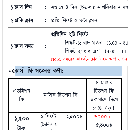
ক্লাস
দিন
সপ্তাহে ৪ দিন (শুক্রবার + শনিবার + মঙ্
:
§
প্রতি
ক্লাস
প্রতি শিফট ২ ঘন্টা ক্লাস
:
§
প্রতিদিন ২টি শিফট
শিফট
-
১
:
বাদ
ফজর
(6.00 - 8.
ক্লাস সময়
:
§
শিফট
-
২
:
বাদ
এশা
(9.00 - 11
Note:
সময়ের
আবর্তনে
ক্লাস
টাইম
আপ
-
ডাউন
কোর্স
ফি সংক্রান্ত কথা:
v
৪ মাসের
এডমিশন
টিউশন ফি
মাসিক টিউশন ফি
ফি
একসাথে দিলে
১০% ছাড় !!
১ শিফট
১
,
৫০০৳
৬০০০৳
-
১
,
৫০০
(দৈনিক ২
৫
,
৪০০৳
টাকা