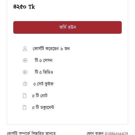
৪২৫০ Tk
ভর্তি হউন
কোর্সটি করেছেন ৬ জন
টি 0 লেসন
টি 0 ভিডিও
0 সেট কুইজ
0 টি নোট
0 টি ডক্যুমেন্ট
কোর্সটি সম্পর্কে বিস্তারিত জানতে
ফোন করুন
01886556429