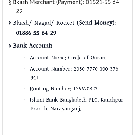
§
Bkash
Merchant (Payment):
01521-55 64
29
Bkash/ Nagad/ Rocket (
Send Money
):
§
01886-55 64 29
Bank Account:
§
Account Name: Circle of Quran,
·
Account Number: 2050 7770 100 376
·
941
Routing Number: 125670823
·
Islami Bank Bangladesh PLC, Kanchpur
·
Branch, Narayanganj.