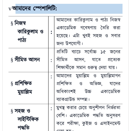
আমাদের স্পেশালিটি:
v
আমাদের কারিকুলাম ও পাঠ্য নিজস্ব
নিজস্ব
§
একাডেমিক গবেষণায় তৈরি করা
কারিকুলাম ও
:
হয়েছে। এটা খুবই সহজ ও সবার
পাঠ্য
জন্য উপযোগী।
প্রতিটি ব্যাচে সর্বোচ্চ ১৫ জনের
সীমিত আসন
:
সীমিত আসন
,
যাতে প্রত্যেক
§
শিক্ষার্থীকে সমান গুরুত্ব দেয়া যায়।
:
আমাদের মুয়াল্লিম ও মুয়াল্লিমাগন
প্রশিক্ষিত
§
প্রশিক্ষিত ও অভিজ্ঞ
,
যাদের
মুয়াল্লিম
অধিকাংশই উচ্চ একাডেমিক
ব্যাকগ্রাউন্ড সম্পন্ন।
:
মুখস্থ করার চেয়ে অনুশীলন নির্ভরতা
সহজ ও
§
বেশি। একাডেমিক পদ্ধতি অনুসরণ
সাইন্টিফিক
করে পরীক্ষা, কুইজ ও এসাইনমেন্ট
পদ্ধতি