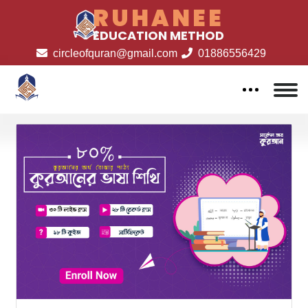
RUHANEE
EDUCATION METHOD
circleofquran@gmail.com
01886556429