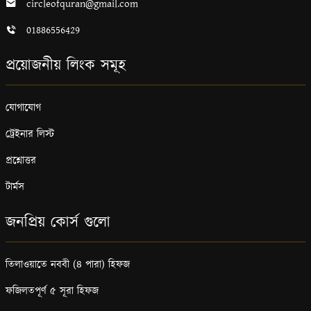
circleofquran@gmail.com
01886556429
প্রয়োজনীয় লিংক সমূহ
যোগাযোগ
ট্রেইনার লিস্ট
প্রশ্নোত্তর
টার্মস
জনপ্রিয় কোর্স গুলো
তিলাওয়াতে নববী (৪ পারা) হিফজ
ফজিলতপূর্ণ ৫ সূরা হিফজ