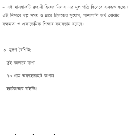
– এই মাসহাফটি রুহানী হিফজ নিসাব এর মূল পাঠ্য হিসেবে ব্যবহৃত হচ্ছে।
এই নিসাবে স্বল্প সময় ও শ্রমে হিফজের সুযোগ, পাশাপাশি অর্থ বোঝার
সক্ষমতা ও একাডেমিক শিক্ষার সহাবস্থান রয়েছে।
🔹 মুদ্রণ বৈশিষ্ট্য:
– দুই কালারে ছাপা
– ৭০ গ্রাম অফহোয়াইট কাগজ
– হার্ডকাভার বাইন্ডিং