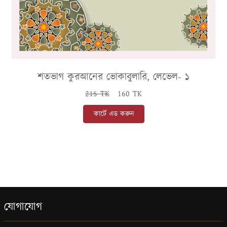
শতভাগ কুরআনের ভোকাবুলারি, লেভেল- ১
215 TK
160 TK
কার্টে এড করুন
যোগাযোগ