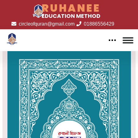
RUHANEE
EDUCATION METHOD
circleofquran@gmail.com
01886556429