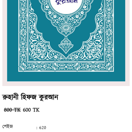
রুহানী হিফজ কুরআন
800 TK
600 TK
পেইজ
: 620