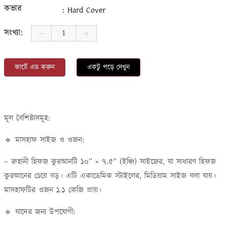
কভার
: Hard Cover
সংখ্যা:
কার্টে এড করুন
একটু পড়ে দেখুন
মূল বৈশিষ্ট্যসমূহ:
🔹 মাসহাফ সাইজ ও ওজন:
– রুহানী হিফজ কুরআনটি ১০” × ৭.৫” (ইঞ্চি) সাইজের, যা সাধারণ হিফজ
কুরআনের চেয়ে বড়। এটি একাডেমিক স্টাইলের, মিডিয়াম সাইজ বলা যায়।
মাসহাফটির ওজন ১.১ কেজি প্রায়।
🔹 যাদের জন্য উপযোগী: