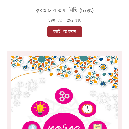
কুরআনের ভাষা শিখি (৮০%)
390 TK
292 TK
কার্টে এড করুন