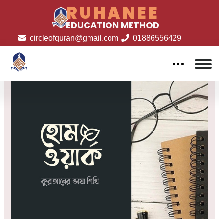
RUHANEE
EDUCATION METHOD
circleofquran@gmail.com
01886556429