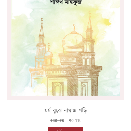
মর্ম বুঝে নামাজ পড়ি
120 TK
90 TK