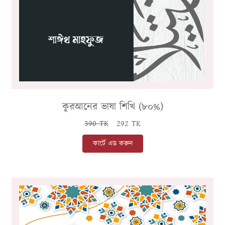
কুরআনের ভাষা শিখি (৮০%)
390 TK
292 TK
কার্টে এড করুন