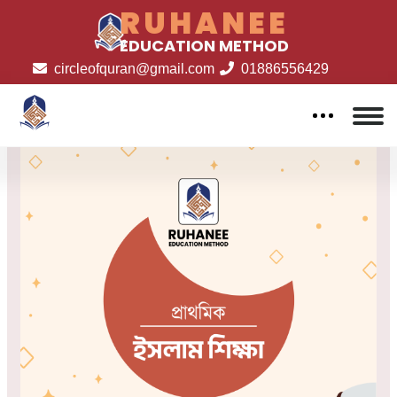
RUHANEE
EDUCATION METHOD
circleofquran@gmail.com
01886556429