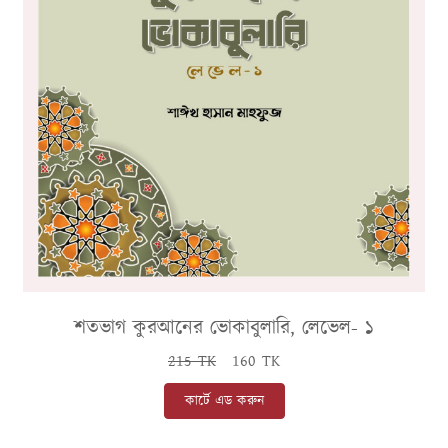
শতভাগ কুরআনের ভোকাবুলারি, লেভেল- ১
215 TK
160 TK
কার্টে এড করুন